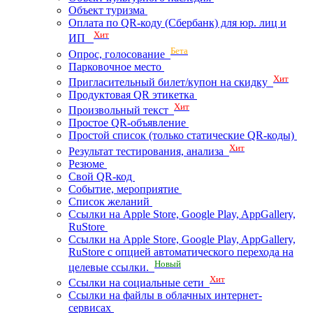
Объект туризма
Оплата по QR-коду (Сбербанк) для юр. лиц и
Хит
ИП
Бета
Опрос, голосование
Парковочное место
Хит
Пригласительный билет/купон на скидку
Продуктовая QR этикетка
Хит
Произвольный текст
Простое QR-объявление
Простой список (только статические QR-коды)
Хит
Результат тестирования, анализа
Резюме
Свой QR-код
Событие, мероприятие
Список желаний
Ссылки на Apple Store, Google Play, AppGallery,
RuStore
Ссылки на Apple Store, Google Play, AppGallery,
RuStore с опцией автоматического перехода на
Новый
целевые ссылки.
Хит
Ссылки на социальные сети
Ссылки на файлы в облачных интернет-
сервисах