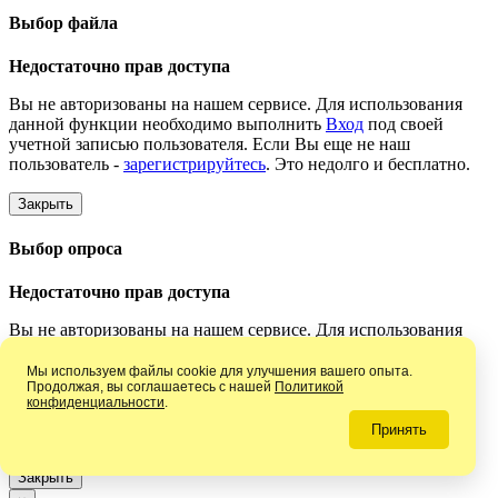
Выбор файла
Недостаточно прав доступа
Вы не авторизованы на нашем сервисе. Для использования
данной функции необходимо выполнить
Вход
под своей
учетной записью пользователя. Если Вы еще не наш
пользователь -
зарегистрируйтесь
. Это недолго и бесплатно.
Закрыть
Выбор опроса
Недостаточно прав доступа
Вы не авторизованы на нашем сервисе. Для использования
данной функции необходимо выполнить
Вход
под своей
учетной записью пользователя. Если Вы еще не наш
Мы используем файлы cookie для улучшения вашего опыта.
Продолжая, вы соглашаетесь с нашей
Политикой
пользователь -
зарегистрируйтесь
. Это недолго и бесплатно.
конфиденциальности
.
Принять
×
Закрыть