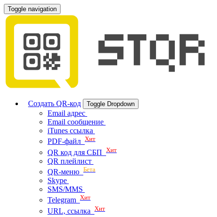
Toggle navigation
Создать QR-код
Toggle Dropdown
Email адрес
Email сообщение
iTunes ссылка
Хит
PDF-файл
Хит
QR код для СБП
QR плейлист
Бета
QR-меню
Skype
SMS/MMS
Хит
Telegram
Хит
URL, ссылка