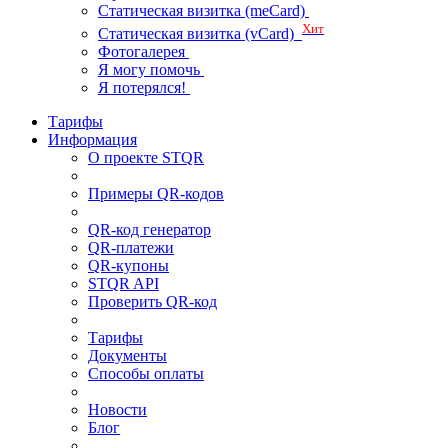
Статическая визитка (meCard)
Хит
Статическая визитка (vCard)
Фотогалерея
Я могу помочь
Я потерялся!
Тарифы
Информация
О проекте STQR
Примеры QR-кодов
QR-код генератор
QR-платежи
QR-купоны
STQR API
Проверить QR-код
Тарифы
Документы
Способы оплаты
Новости
Блог