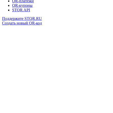
QR-платежи
QR-купоны
STQR API
Поддержите STQR.RU
Создать новый QR-код