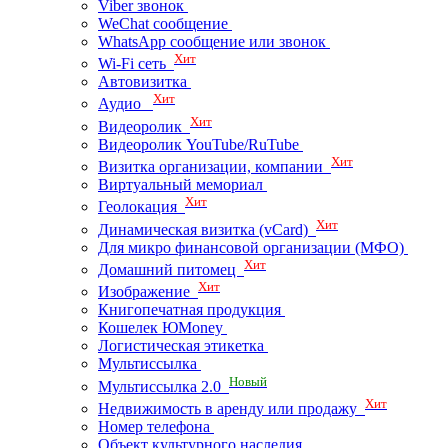
Viber звонок
WeChat сообщение
WhatsApp сообщение или звонок
Хит
Wi-Fi сеть
Автовизитка
Хит
Аудио
Хит
Видеоролик
Видеоролик YouTube/RuTube
Хит
Визитка организации, компании
Виртуальный мемориал
Хит
Геолокация
Хит
Динамическая визитка (vCard)
Для микро финансовой организации (МФО)
Хит
Домашний питомец
Хит
Изображение
Книгопечатная продукция
Кошелек ЮMoney
Логистическая этикетка
Мультиссылка
Новый
Мультиссылка 2.0
Хит
Недвижимость в аренду или продажу
Номер телефона
Объект культурного наследия