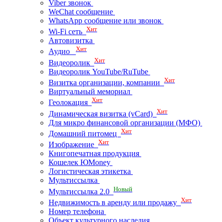
Viber звонок
WeChat сообщение
WhatsApp сообщение или звонок
Хит
Wi-Fi сеть
Автовизитка
Хит
Аудио
Хит
Видеоролик
Видеоролик YouTube/RuTube
Хит
Визитка организации, компании
Виртуальный мемориал
Хит
Геолокация
Хит
Динамическая визитка (vCard)
Для микро финансовой организации (МФО)
Хит
Домашний питомец
Хит
Изображение
Книгопечатная продукция
Кошелек ЮMoney
Логистическая этикетка
Мультиссылка
Новый
Мультиссылка 2.0
Хит
Недвижимость в аренду или продажу
Номер телефона
Объект культурного наследия