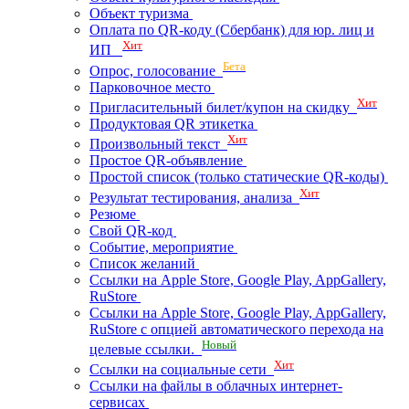
Объект туризма
Оплата по QR-коду (Сбербанк) для юр. лиц и
Хит
ИП
Бета
Опрос, голосование
Парковочное место
Хит
Пригласительный билет/купон на скидку
Продуктовая QR этикетка
Хит
Произвольный текст
Простое QR-объявление
Простой список (только статические QR-коды)
Хит
Результат тестирования, анализа
Резюме
Свой QR-код
Событие, мероприятие
Список желаний
Ссылки на Apple Store, Google Play, AppGallery,
RuStore
Ссылки на Apple Store, Google Play, AppGallery,
RuStore с опцией автоматического перехода на
Новый
целевые ссылки.
Хит
Ссылки на социальные сети
Ссылки на файлы в облачных интернет-
сервисах