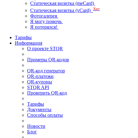
Статическая визитка (meCard)
Хит
Статическая визитка (vCard)
Фотогалерея
Я могу помочь
Я потерялся!
Тарифы
Информация
О проекте STQR
Примеры QR-кодов
QR-код генератор
QR-платежи
QR-купоны
STQR API
Проверить QR-код
Тарифы
Документы
Способы оплаты
Новости
Блог