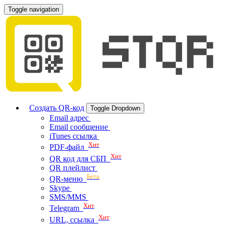
Toggle navigation
Создать QR-код
Toggle Dropdown
Email адрес
Email сообщение
iTunes ссылка
Хит
PDF-файл
Хит
QR код для СБП
QR плейлист
Бета
QR-меню
Skype
SMS/MMS
Хит
Telegram
Хит
URL, ссылка