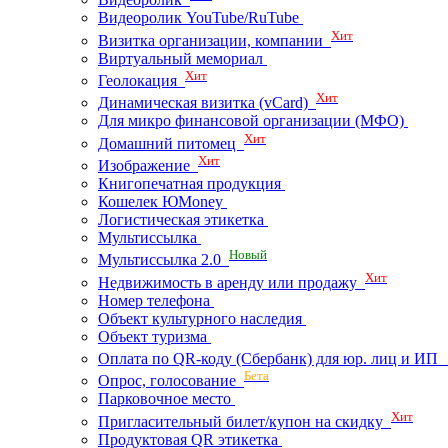
Видеоролик YouTube/RuTube
Хит
Визитка организации, компании
Виртуальный мемориал
Хит
Геолокация
Хит
Динамическая визитка (vCard)
Для микро финансовой организации (МФО)
Хит
Домашний питомец
Хит
Изображение
Книгопечатная продукция
Кошелек ЮMoney
Логистическая этикетка
Мультиссылка
Новый
Мультиссылка 2.0
Хит
Недвижимость в аренду или продажу
Номер телефона
Объект культурного наследия
Объект туризма
Оплата по QR-коду (Сбербанк) для юр. лиц и И
Бета
Опрос, голосование
Парковочное место
Хит
Пригласительный билет/купон на скидку
Продуктовая QR этикетка