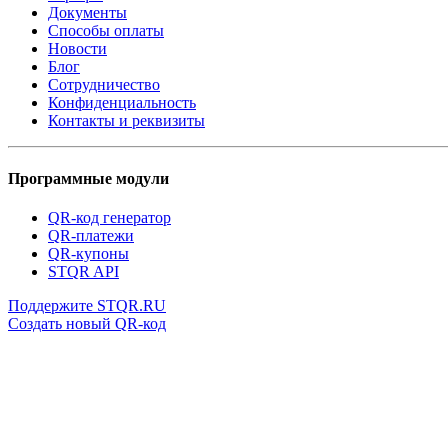
Документы
Способы оплаты
Новости
Блог
Сотрудничество
Конфиденциальность
Контакты и реквизиты
Программные модули
QR-код генератор
QR-платежи
QR-купоны
STQR API
Поддержите STQR.RU
Создать новый QR-код