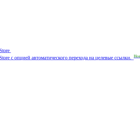
Store
Но
RuStore с опцией автоматического перехода на целевые ссылки.