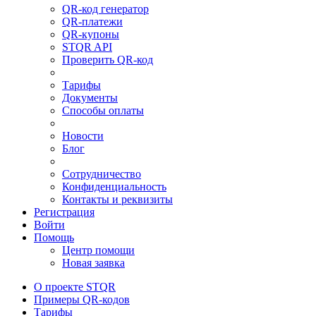
QR-код генератор
QR-платежи
QR-купоны
STQR API
Проверить QR-код
Тарифы
Документы
Способы оплаты
Новости
Блог
Сотрудничество
Конфиденциальность
Контакты и реквизиты
Регистрация
Войти
Помощь
Центр помощи
Новая заявка
О проекте STQR
Примеры QR-кодов
Тарифы