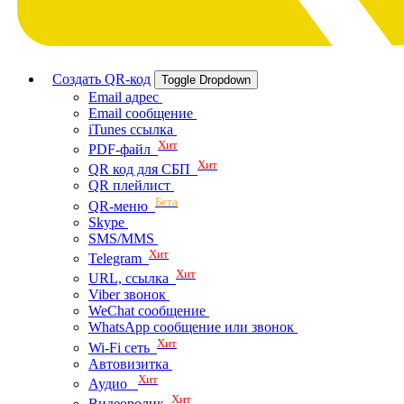
Создать QR-код
Toggle Dropdown
Email адрес
Email сообщение
iTunes ссылка
Хит
PDF-файл
Хит
QR код для СБП
QR плейлист
Бета
QR-меню
Skype
SMS/MMS
Хит
Telegram
Хит
URL, ссылка
Viber звонок
WeChat сообщение
WhatsApp сообщение или звонок
Хит
Wi-Fi сеть
Автовизитка
Хит
Аудио
Хит
Видеоролик