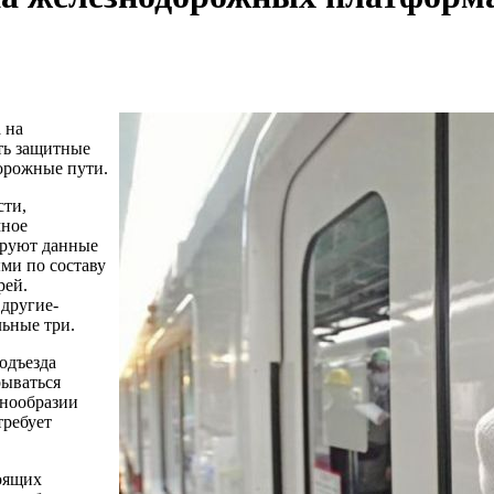
 на
ть защитные
орожные пути.
сти,
мное
ируют данные
ми по составу
рей.
 другие-
льные три.
одъезда
рываться
знообразии
требует
тоящих