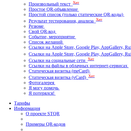
Хит
Произвольный текст
Простое QR-объявление
Простой список (только статические QR-коды)
Хит
Результат тестирования, анализа
Резюме
Свой QR-код
Событие, мероприятие
Список желаний
Ссылки на Apple Store, Google Play, AppGallery, Ru
Ссылки на Apple Store, Google Play, AppGallery, 
Хит
Ссылки на социальные сети
Ссылки на файлы в облачных интернет-сервисах
Статическая визитка (meCard)
Хит
Статическая визитка (vCard)
Фотогалерея
Я могу помочь
Я потерялся!
Тарифы
Информация
О проекте STQR
Примеры QR-кодов