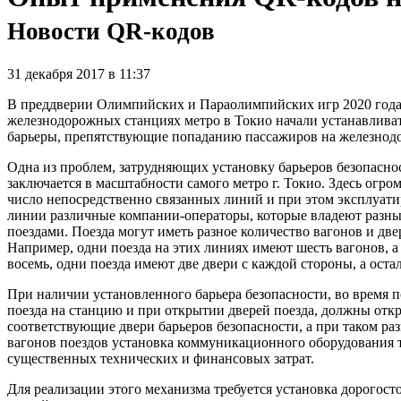
Новости QR-кодов
31 декабря 2017 в 11:37
В преддверии Олимпийских и Параолимпийских игр 2020 года
железнодорожных станциях метро в Токио начали устанавлива
барьеры, препятствующие попаданию пассажиров на железнод
Одна из проблем, затрудняющих установку барьеров безопасно
заключается в масштабности самого метро г. Токио. Здесь огро
число непосредственно связанных линий и при этом эксплуат
линии различные компании-операторы, которые владеют разны
поездами. Поезда могут иметь разное количество вагонов и две
Например, одни поезда на этих линиях имеют шесть вагонов, а
восемь, одни поезда имеют две двери с каждой стороны, а оста
При наличии установленного барьера безопасности, во время п
поезда на станцию и при открытии дверей поезда, должны отк
соответствующие двери барьеров безопасности, а при таком ра
вагонов поездов установка коммуникационного оборудования 
существенных технических и финансовых затрат.
Для реализации этого механизма требуется установка дорогос