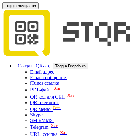
Toggle navigation
Создать QR-код
Toggle Dropdown
Email адрес
Email сообщение
iTunes ссылка
Хит
PDF-файл
Хит
QR код для СБП
QR плейлист
Бета
QR-меню
Skype
SMS/MMS
Хит
Telegram
Хит
URL, ссылка