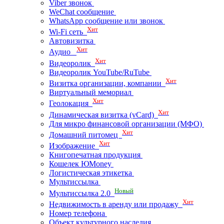
Viber звонок
WeChat сообщение
WhatsApp сообщение или звонок
Хит
Wi-Fi сеть
Автовизитка
Хит
Аудио
Хит
Видеоролик
Видеоролик YouTube/RuTube
Хит
Визитка организации, компании
Виртуальный мемориал
Хит
Геолокация
Хит
Динамическая визитка (vCard)
Для микро финансовой организации (МФО)
Хит
Домашний питомец
Хит
Изображение
Книгопечатная продукция
Кошелек ЮMoney
Логистическая этикетка
Мультиссылка
Новый
Мультиссылка 2.0
Хит
Недвижимость в аренду или продажу
Номер телефона
Объект культурного наследия