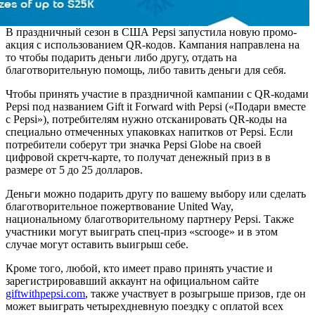
В праздничный сезон в США Pepsi запустила новую промо-
акция с использованием QR-кодов. Кампания направлена ​​на
то чтобы подарить деньги либо другу, отдать на
благотворительную помощь, либо тавить деньги для себя.
Чтобы принять участие в праздничной кампании с QR-кодами
Pepsi под названием Gift it Forward with Pepsi («Подари вместе
с Pepsi»), потребителям нужно отсканировать QR-коды на
специально отмеченных упаковках напитков от Pepsi. Если
потребители соберут три значка Pepsi Globe на своей
цифровой скретч-карте, то получат денежный приз в в
размере от 5 до 25 долларов.
Деньги можно подарить другу по вашему выбору или сделать
благотворительное пожертвование United Way,
национальному благотворительному партнеру Pepsi. Также
участники могут выиграть спец-приз «scrooge» и в этом
случае могут оставить выигрыш себе.
Кроме того, любой, кто имеет право принять участие и
зарегистрировавший аккаунт на официальном сайте
giftwithpepsi.com
, также участвует в розыгрыше призов, где он
может выиграть четырехдневную поездку с оплатой всех