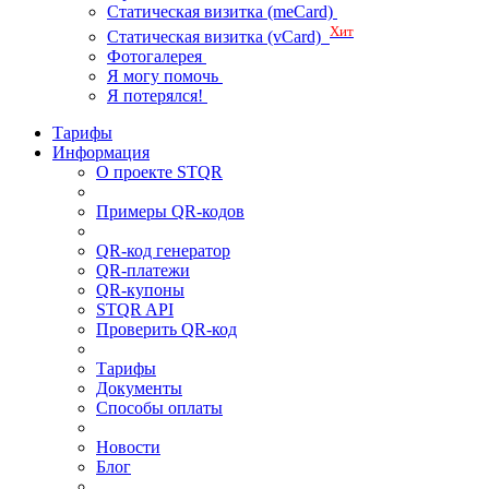
Статическая визитка (meCard)
Хит
Статическая визитка (vCard)
Фотогалерея
Я могу помочь
Я потерялся!
Тарифы
Информация
О проекте STQR
Примеры QR-кодов
QR-код генератор
QR-платежи
QR-купоны
STQR API
Проверить QR-код
Тарифы
Документы
Способы оплаты
Новости
Блог