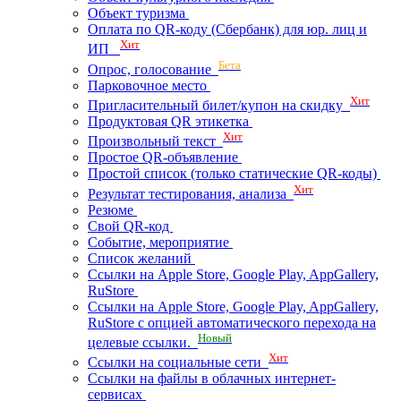
Объект туризма
Оплата по QR-коду (Сбербанк) для юр. лиц и
Хит
ИП
Бета
Опрос, голосование
Парковочное место
Хит
Пригласительный билет/купон на скидку
Продуктовая QR этикетка
Хит
Произвольный текст
Простое QR-объявление
Простой список (только статические QR-коды)
Хит
Результат тестирования, анализа
Резюме
Свой QR-код
Событие, мероприятие
Список желаний
Ссылки на Apple Store, Google Play, AppGallery,
RuStore
Ссылки на Apple Store, Google Play, AppGallery,
RuStore с опцией автоматического перехода на
Новый
целевые ссылки.
Хит
Ссылки на социальные сети
Ссылки на файлы в облачных интернет-
сервисах