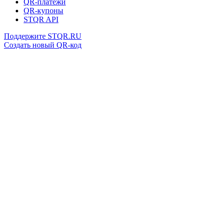
QR-платежи
QR-купоны
STQR API
Поддержите STQR.RU
Создать новый QR-код