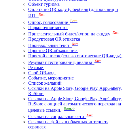
Объект туризма
Оплата по QR-коду (Сбербанк) для юр. лиц и
Хит
ИП
Бета
Опрос, голосование
Парковочное место
Хит
Пригласительный билет/купон на скидку
Продуктовая QR этикетка
Хит
Произвольный текст
Простое QR-объявление
Простой список (только статические QR-коды)
Хит
Результат тестирования, анализа
Резюме
Свой QR-код
Событие, мероприятие
Список желаний
Ссылки на Apple Store, Google Play, AppGallery,
RuStore
Ссылки на Apple Store, Google Play, AppGallery,
RuStore с опцией автоматического перехода на
Новый
целевые ссылки.
Хит
Ссылки на социальные сети
Ссылки на файлы в облачных интернет-
сервисах