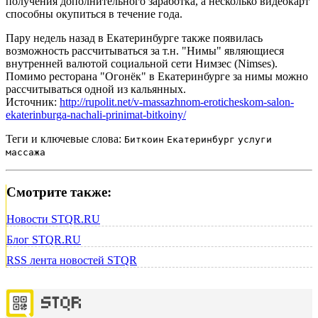
получения дополнительного заработка, а несколько видеокарт
способны окупиться в течение года.
Пару недель назад в Екатеринбурге также появилась
возможность рассчитываться за т.н. "Нимы" являющиеся
внутренней валютой социальной сети Нимзес (Nimses).
Помимо ресторана "Огонёк" в Екатеринбурге за нимы можно
рассчитываться одной из кальянных.
Источник:
http://rupolit.net/v-massazhnom-eroticheskom-salon-
ekaterinburga-nachali-prinimat-bitkoiny/
Теги и ключевые слова:
Биткоин
Екатеринбург
услуги
массажа
Смотрите также:
Новости STQR.RU
Блог STQR.RU
RSS лента новостей STQR