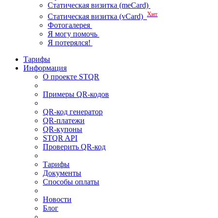
Статическая визитка (meCard)
Хит
Статическая визитка (vCard)
Фотогалерея
Я могу помочь
Я потерялся!
Тарифы
Информация
О проекте STQR
Примеры QR-кодов
QR-код генератор
QR-платежи
QR-купоны
STQR API
Проверить QR-код
Тарифы
Документы
Способы оплаты
Новости
Блог