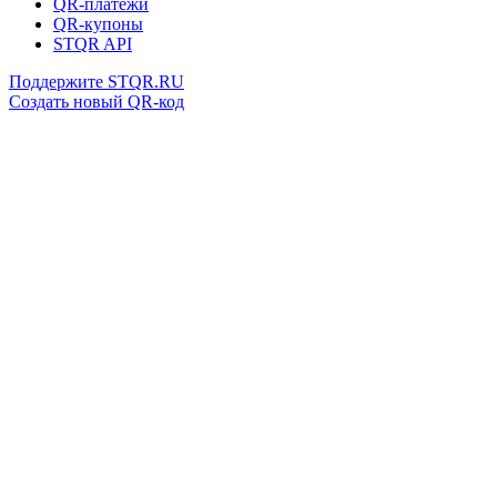
QR-платежи
QR-купоны
STQR API
Поддержите STQR.RU
Создать новый QR-код