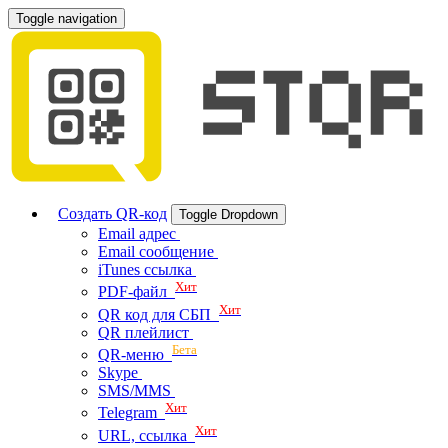
Toggle navigation
Создать QR-код
Toggle Dropdown
Email адрес
Email сообщение
iTunes ссылка
Хит
PDF-файл
Хит
QR код для СБП
QR плейлист
Бета
QR-меню
Skype
SMS/MMS
Хит
Telegram
Хит
URL, ссылка