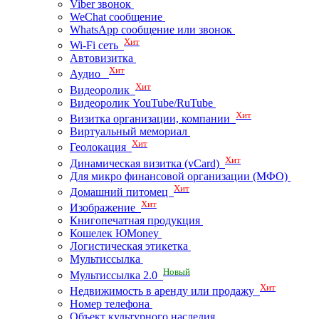
Viber звонок
WeChat сообщение
WhatsApp сообщение или звонок
Хит
Wi-Fi сеть
Автовизитка
Хит
Аудио
Хит
Видеоролик
Видеоролик YouTube/RuTube
Хит
Визитка организации, компании
Виртуальный мемориал
Хит
Геолокация
Хит
Динамическая визитка (vCard)
Для микро финансовой организации (МФО)
Хит
Домашний питомец
Хит
Изображение
Книгопечатная продукция
Кошелек ЮMoney
Логистическая этикетка
Мультиссылка
Новый
Мультиссылка 2.0
Хит
Недвижимость в аренду или продажу
Номер телефона
Объект культурного наследия