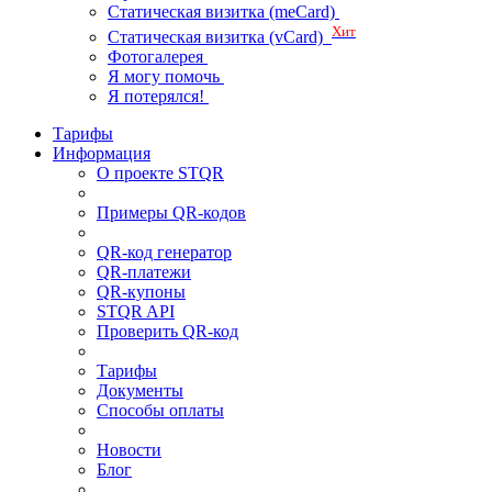
Статическая визитка (meCard)
Хит
Статическая визитка (vCard)
Фотогалерея
Я могу помочь
Я потерялся!
Тарифы
Информация
О проекте STQR
Примеры QR-кодов
QR-код генератор
QR-платежи
QR-купоны
STQR API
Проверить QR-код
Тарифы
Документы
Способы оплаты
Новости
Блог