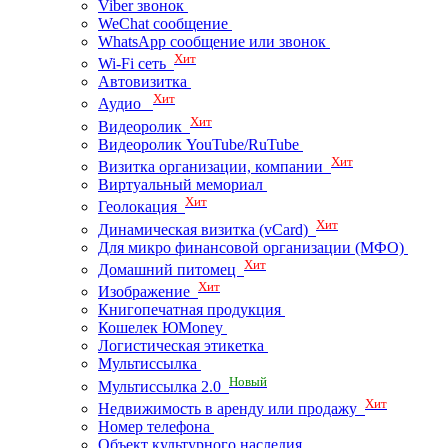
Viber звонок
WeChat сообщение
WhatsApp сообщение или звонок
Хит
Wi-Fi сеть
Автовизитка
Хит
Аудио
Хит
Видеоролик
Видеоролик YouTube/RuTube
Хит
Визитка организации, компании
Виртуальный мемориал
Хит
Геолокация
Хит
Динамическая визитка (vCard)
Для микро финансовой организации (МФО)
Хит
Домашний питомец
Хит
Изображение
Книгопечатная продукция
Кошелек ЮMoney
Логистическая этикетка
Мультиссылка
Новый
Мультиссылка 2.0
Хит
Недвижимость в аренду или продажу
Номер телефона
Объект культурного наследия