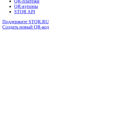
QR-платежи
QR-купоны
STQR API
Поддержите STQR.RU
Создать новый QR-код