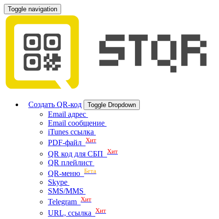
Toggle navigation
Создать QR-код
Toggle Dropdown
Email адрес
Email сообщение
iTunes ссылка
Хит
PDF-файл
Хит
QR код для СБП
QR плейлист
Бета
QR-меню
Skype
SMS/MMS
Хит
Telegram
Хит
URL, ссылка