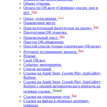
Объект туризма
Оплата по QR-коду (Сбербанк) для юр. лиц и
Хит
ИП
Бета
Опрос, голосование
Парковочное место
Хит
Пригласительный билет/купон на скидку
Продуктовая QR этикетка
Хит
Произвольный текст
Простое QR-объявление
Простой список (только статические QR-коды)
Хит
Результат тестирования, анализа
Резюме
Свой QR-код
Событие, мероприятие
Список желаний
Ссылки на Apple Store, Google Play, AppGallery,
RuStore
Ссылки на Apple Store, Google Play, AppGallery,
RuStore с опцией автоматического перехода на
Новый
целевые ссылки.
Хит
Ссылки на социальные сети
Ссылки на файлы в облачных интернет-
сервисах