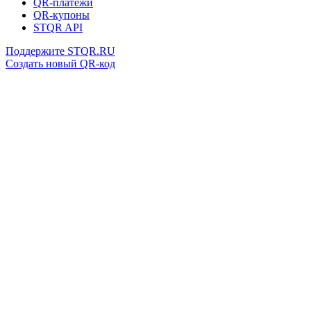
QR-платежи
QR-купоны
STQR API
Поддержите STQR.RU
Создать новый QR-код