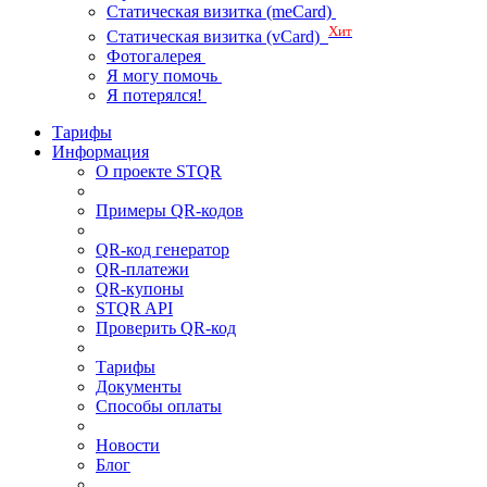
Статическая визитка (meCard)
Хит
Статическая визитка (vCard)
Фотогалерея
Я могу помочь
Я потерялся!
Тарифы
Информация
О проекте STQR
Примеры QR-кодов
QR-код генератор
QR-платежи
QR-купоны
STQR API
Проверить QR-код
Тарифы
Документы
Способы оплаты
Новости
Блог