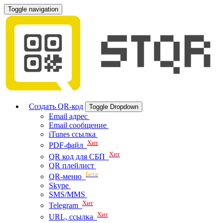
Toggle navigation
Создать QR-код
Toggle Dropdown
Email адрес
Email сообщение
iTunes ссылка
Хит
PDF-файл
Хит
QR код для СБП
QR плейлист
Бета
QR-меню
Skype
SMS/MMS
Хит
Telegram
Хит
URL, ссылка