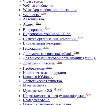
Viber звонок
WeChat сообщение
WhatsApp сообщение или звонок
Хит
Wi-Fi сеть
Автовизитка
Хит
Аудио
Хит
Видеоролик
Видеоролик YouTube/RuTube
Хит
Визитка организации, компании
Виртуальный мемориал
Хит
Геолокация
Хит
Динамическая визитка (vCard)
Для микро финансовой организации (МФО)
Хит
Домашний питомец
Хит
Изображение
Книгопечатная продукция
Кошелек ЮMoney
Логистическая этикетка
Мультиссылка
Новый
Мультиссылка 2.0
Хит
Недвижимость в аренду или продажу
Номер телефона
Объект культурного наследия