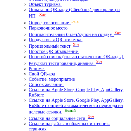
Объект туризма
Оплата по QR-коду (Сбербанк) для юр. лиц и
Хит
ИП
Бета
Опрос, голосование
Парковочное место
Хит
Пригласительный билет/купон на скидку
Продуктовая QR этикетка
Хит
Произвольный текст
Простое QR-объявление
Простой список (только статические QR-коды)
Хит
Результат тестирования, анализа
Резюме
Свой QR-код
Событие, мероприятие
Список желаний
Ссылки на Apple Store, Google Play, AppGallery,
RuStore
Ссылки на Apple Store, Google Play, AppGallery,
RuStore с опцией автоматического перехода на
Новый
целевые ссылки.
Хит
Ссылки на социальные сети
Ссылки на файлы в облачных интернет-
сервисах