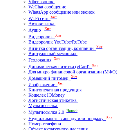
Viber звонок
WeChat сообщение
WhatsApp сообщение или звонок
Хит
Wi-Fi сеть
Автовизитка
Хит
Аудио
Хит
Видеоролик
Видеоролик YouTube/RuTube
Хит
Визитка организации, компании
Виртуальный мемориал
Хит
Геолокация
Хит
Динамическая визитка (vCard)
Для микро финансовой организации (МФО)
Хит
Домашний питомец
Хит
Изображение
Книгопечатная продукция
Кошелек ЮMoney
Логистическая этикетка
Мультиссылка
Новый
Мультиссылка 2.0
Хит
Недвижимость в аренду или продажу
Номер телефона
Объект культурного наследия