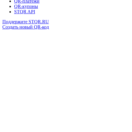
QR-платежи
QR-купоны
STQR API
Поддержите STQR.RU
Создать новый QR-код