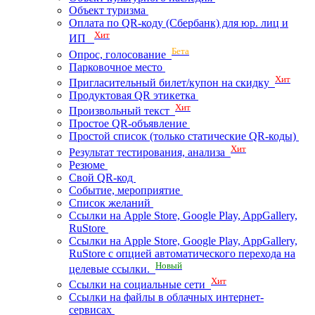
Объект туризма
Оплата по QR-коду (Сбербанк) для юр. лиц и
Хит
ИП
Бета
Опрос, голосование
Парковочное место
Хит
Пригласительный билет/купон на скидку
Продуктовая QR этикетка
Хит
Произвольный текст
Простое QR-объявление
Простой список (только статические QR-коды)
Хит
Результат тестирования, анализа
Резюме
Свой QR-код
Событие, мероприятие
Список желаний
Ссылки на Apple Store, Google Play, AppGallery,
RuStore
Ссылки на Apple Store, Google Play, AppGallery,
RuStore с опцией автоматического перехода на
Новый
целевые ссылки.
Хит
Ссылки на социальные сети
Ссылки на файлы в облачных интернет-
сервисах