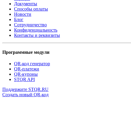
Документы
Способы оплаты
Новости
Блог
Сотрудничество
Конфиденциальность
Контакты и реквизиты
Программные модули
QR-код генератор
QR-платежи
QR-купоны
STQR API
Поддержите STQR.RU
Создать новый QR-код