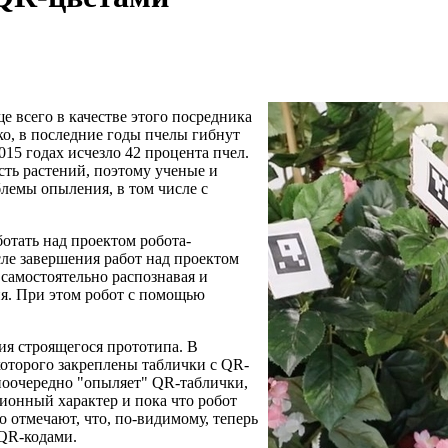
 всего в качестве этого посредника
о, в последние годы пчелы гибнут
15 годах исчезло 42 процента пчел.
ть растений, поэтому ученые и
емы опыления, в том числе с
отать над проектом робота-
сле завершения работ над проектом
самостоятельно распознавая и
я. При этом робот с помощью
ия строящегося прототипа. В
которого закреплены таблички с QR-
поочередно "опыляет" QR-таблички,
ионный характер и пока что робот
 отмечают, что, по-видимому, теперь
 QR-кодами.