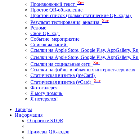
Хит
Произвольный текст
Простое QR-объявление
Простой список (только статические QR-коды)
Хит
Результат тестирования, анализа
Резюме
Свой QR-код
Событие, мероприятие
Список желаний
Ссылки на Apple Store, Google Play, AppGallery, Ru
Ссылки на Apple Store, Google Play, AppGallery, 
Хит
Ссылки на социальные сети
Ссылки на файлы в облачных интернет-сервисах
Статическая визитка (meCard)
Хит
Статическая визитка (vCard)
Фотогалерея
Я могу помочь
Я потерялся!
Тарифы
Информация
О проекте STQR
Примеры QR-кодов