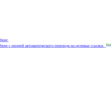
Store
Но
RuStore с опцией автоматического перехода на целевые ссылки.