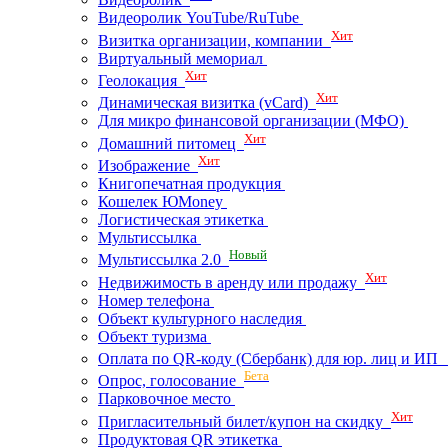
Видеоролик YouTube/RuTube
Хит
Визитка организации, компании
Виртуальный мемориал
Хит
Геолокация
Хит
Динамическая визитка (vCard)
Для микро финансовой организации (МФО)
Хит
Домашний питомец
Хит
Изображение
Книгопечатная продукция
Кошелек ЮMoney
Логистическая этикетка
Мультиссылка
Новый
Мультиссылка 2.0
Хит
Недвижимость в аренду или продажу
Номер телефона
Объект культурного наследия
Объект туризма
Оплата по QR-коду (Сбербанк) для юр. лиц и И
Бета
Опрос, голосование
Парковочное место
Хит
Пригласительный билет/купон на скидку
Продуктовая QR этикетка