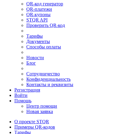
QR-код генератор
QR-платежи
QR-купоны
STQR API
Проверить QR-код
Тарифы
Документы
Способы оплаты
Новости
Блог
Сотрудничество
Конфиденциальность
Контакты и реквизиты
Регистрация
Войти
Помощь
Центр помощи
Новая заявка
О проекте STQR
Примеры QR-кодов
Тарифы