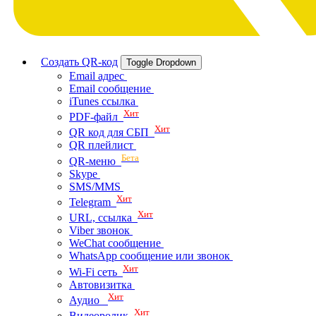
Создать QR-код
Toggle Dropdown
Email адрес
Email сообщение
iTunes ссылка
Хит
PDF-файл
Хит
QR код для СБП
QR плейлист
Бета
QR-меню
Skype
SMS/MMS
Хит
Telegram
Хит
URL, ссылка
Viber звонок
WeChat сообщение
WhatsApp сообщение или звонок
Хит
Wi-Fi сеть
Автовизитка
Хит
Аудио
Хит
Видеоролик