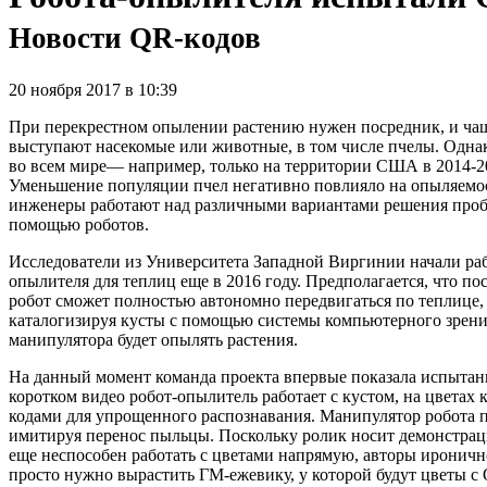
Новости QR-кодов
20 ноября 2017 в 10:39
При перекрестном опылении растению нужен посредник, и чаще
выступают насекомые или животные, в том числе пчелы. Однак
во всем мире— например, только на территории США в 2014-20
Уменьшение популяции пчел негативно повлияло на опыляемос
инженеры работают над различными вариантами решения пробл
помощью роботов.
Исследователи из Университета Западной Виргинии начали раб
опылителя для теплиц еще в 2016 году. Предполагается, что по
робот сможет полностью автономно передвигаться по теплице, 
каталогизируя кусты с помощью системы компьютерного зрени
манипулятора будет опылять растения.
На данный момент команда проекта впервые показала испытан
коротком видео робот-опылитель работает с кустом, на цветах 
кодами для упрощенного распознавания. Манипулятор робота 
имитируя перенос пыльцы. Поскольку ролик носит демонстрац
еще неспособен работать с цветами напрямую, авторы иронично
просто нужно вырастить ГМ-ежевику, у которой будут цветы с